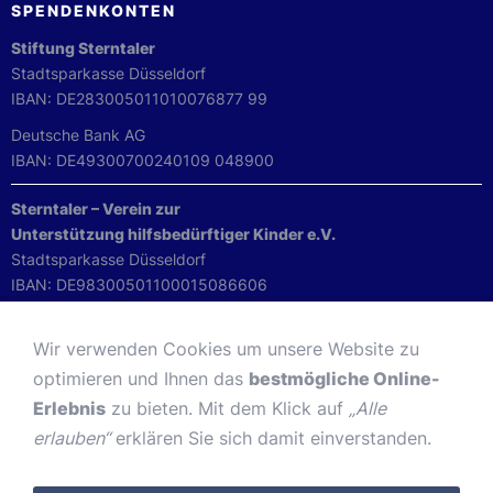
SPENDENKONTEN
Stiftung Sterntaler
Stadtsparkasse Düsseldorf
IBAN: DE283005011010076877 99
Deutsche Bank AG
IBAN: DE49300700240109 048900
Sterntaler – Verein zur
Unterstützung hilfsbedürftiger Kinder e.V.
Stadtsparkasse Düsseldorf
IBAN: DE98300501100015086606
IMPRESSUM
Wir verwenden Cookies um unsere Website zu
Impressum
optimieren und Ihnen das
bestmögliche Online-
DATENSCHUTZ
Erlebnis
zu bieten. Mit dem Klick auf
„Alle
Datenschutz
erlauben“
erklären Sie sich damit einverstanden.
KONTAKT